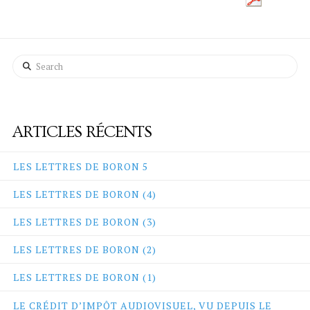
s
i
?
r
p
r
Search
o
d
f
o
r
ARTICLES RÉCENTS
m
a
t
LES LETTRES DE BORON 5
i
o
LES LETTRES DE BORON (4)
n
s
LES LETTRES DE BORON (3)
.
f
LES LETTRES DE BORON (2)
r
/
LES LETTRES DE BORON (1)
q
u
LE CRÉDIT D’IMPÔT AUDIOVISUEL, VU DEPUIS LE