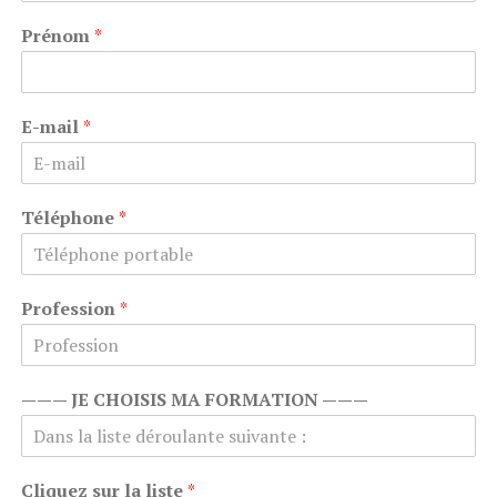
P
i
e
r
g
Prénom
*
o
n
1
v
e
i
2
n
c
E-mail
*
e
/
R
é
g
Téléphone
*
i
o
n
Profession
*
——— JE CHOISIS MA FORMATION ———
Cliquez sur la liste
*