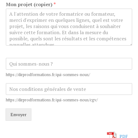
Mon projet (copier)
*
Q
u
i
https://dirprodformations.fr/qui-sommes-nous/
s
o
h
m
t
m
t
https://dirprodformations.fr/qui-sommes-nous/cgv/
e
p
s
s
Envoyer
-
:
n
/
o
/
u
d
PDF