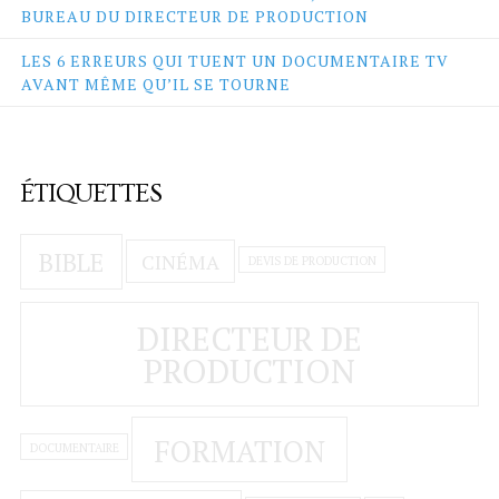
i
BUREAU DU DIRECTEUR DE PRODUCTION
-
s
LES 6 ERREURS QUI TUENT UN DOCUMENTAIRE TV
o
AVANT MÊME QU’IL SE TOURNE
m
m
e
s
-
ÉTIQUETTES
n
o
u
BIBLE
CINÉMA
DEVIS DE PRODUCTION
s
/
c
DIRECTEUR DE
g
v
PRODUCTION
/
FORMATION
DOCUMENTAIRE