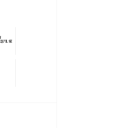
N
U'IL SE