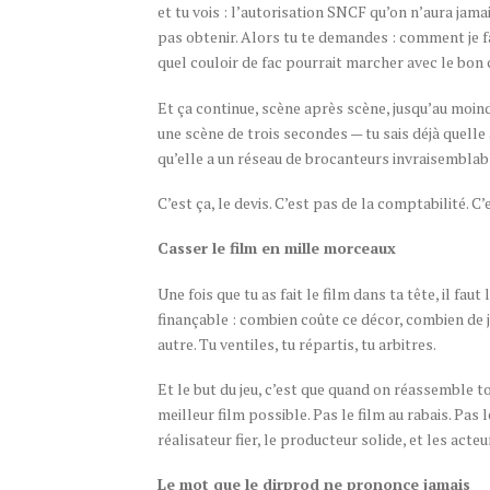
et tu vois : l’autorisation SNCF qu’on n’aura jama
pas obtenir. Alors tu te demandes : comment je fa
quel couloir de fac pourrait marcher avec le bon 
Et ça continue, scène après scène, jusqu’au moin
une scène de trois secondes — tu sais déjà quelle
qu’elle a un réseau de brocanteurs invraisemblable
C’est ça, le devis. C’est pas de la comptabilité. C
Casser le film en mille morceaux
Une fois que tu as fait le film dans ta tête, il f
finançable : combien coûte ce décor, combien de 
autre. Tu ventiles, tu répartis, tu arbitres.
Et le but du jeu, c’est que quand on réassemble t
meilleur film possible. Pas le film au rabais. Pas 
réalisateur fier, le producteur solide, et les acte
Le mot que le dirprod ne prononce jamais