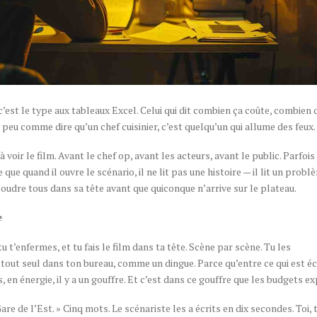
’est le type aux tableaux Excel. Celui qui dit combien ça coûte, combien d
 peu comme dire qu’un chef cuisinier, c’est quelqu’un qui allume des feux.
à voir le film. Avant le chef op, avant les acteurs, avant le public. Parfo
 que quand il ouvre le scénario, il ne lit pas une histoire — il lit un probl
ésoudre tous dans sa tête avant que quiconque n’arrive sur le plateau.
e
t’enfermes, et tu fais le film dans ta tête. Scène par scène. Tu les
 tout seul dans ton bureau, comme un dingue. Parce qu’entre ce qui est écr
en énergie, il y a un gouffre. Et c’est dans ce gouffre que les budgets e
re de l’Est. » Cinq mots. Le scénariste les a écrits en dix secondes. Toi, t