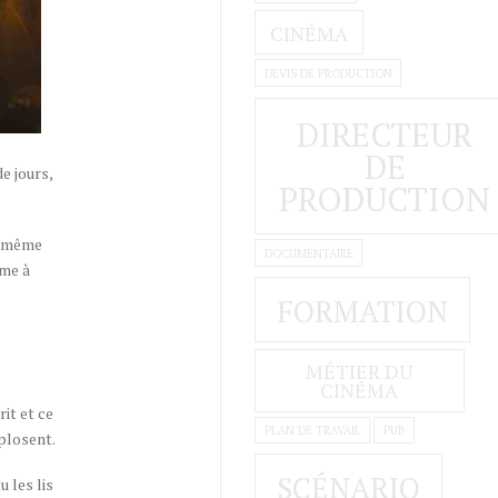
CINÉMA
DEVIS DE PRODUCTION
DIRECTEUR
DE
e jours,
PRODUCTION
is même
DOCUMENTAIRE
ème à
FORMATION
MÉTIER DU
CINÉMA
it et ce
PLAN DE TRAVAIL
PUB
xplosent.
SCÉNARIO
u les lis