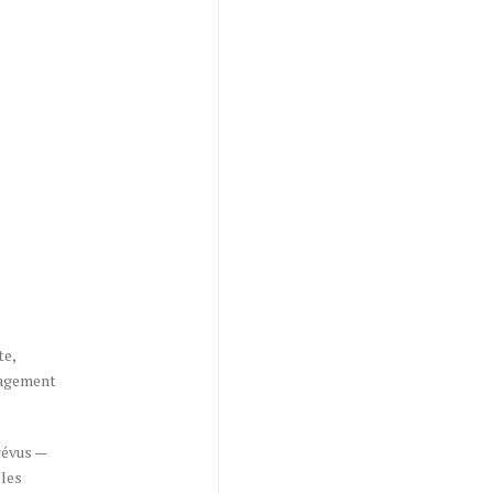
te,
 sagement
révus —
 les