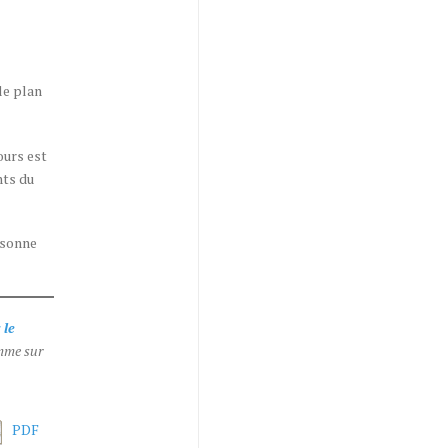
le plan
ours est
nts du
ersonne
 le
omme sur
PDF