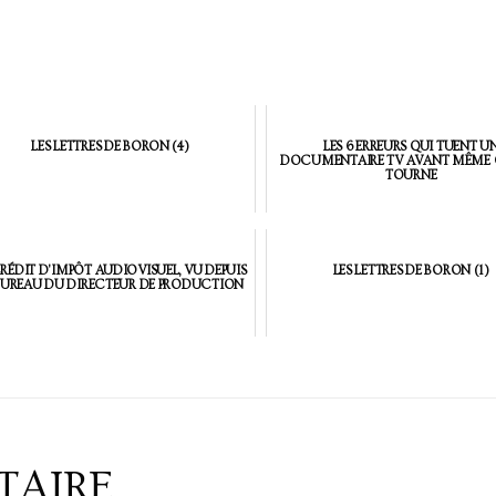
LES LETTRES DE BORON (4)
LES 6 ERREURS QUI TUENT U
DOCUMENTAIRE TV AVANT MÊME Q
TOURNE
CRÉDIT D'IMPÔT AUDIOVISUEL, VU DEPUIS
LES LETTRES DE BORON (1)
BUREAU DU DIRECTEUR DE PRODUCTION
TAIRE