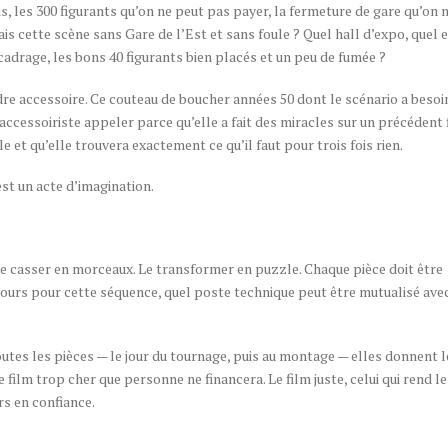
is, les 300 figurants qu’on ne peut pas payer, la fermeture de gare qu’on 
is cette scène sans Gare de l’Est et sans foule ? Quel hall d’expo, quel 
cadrage, les bons 40 figurants bien placés et un peu de fumée ?
dre accessoire. Ce couteau de boucher années 50 dont le scénario a besoi
 accessoiriste appeler parce qu’elle a fait des miracles sur un précédent 
 et qu’elle trouvera exactement ce qu’il faut pour trois fois rien.
’est un acte d’imagination.
aut le casser en morceaux. Le transformer en puzzle. Chaque pièce doit être
jours pour cette séquence, quel poste technique peut être mutualisé ave
outes les pièces — le jour du tournage, puis au montage — elles donnent l
le film trop cher que personne ne financera. Le film juste, celui qui rend le
urs en confiance.