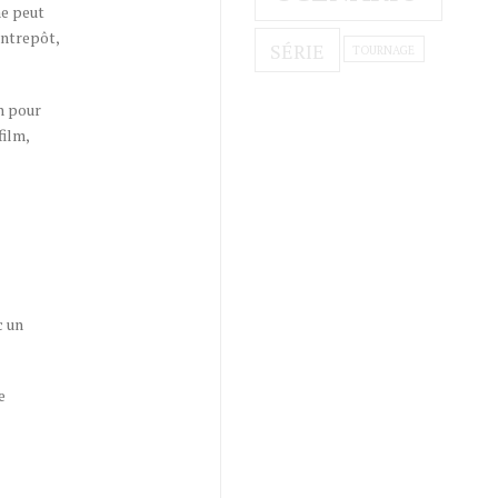
ne peut
entrepôt,
SÉRIE
TOURNAGE
n pour
film,
c un
e