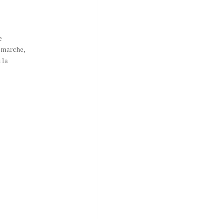
e
a marche,
 la