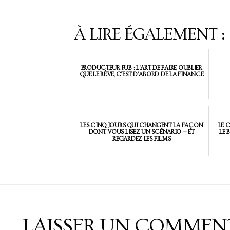
À LIRE ÉGALEMENT :
PRODUCTEUR PUB : L'ART DE FAIRE OUBLIER
QUE LE RÊVE, C'EST D'ABORD DE LA FINANCE
LES CINQ JOURS QUI CHANGENT LA FAÇON
LE 
DONT VOUS LISEZ UN SCÉNARIO — ET
LE 
REGARDEZ LES FILMS
LAISSER UN COMMEN